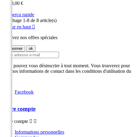
Prix
3 000,00 €

Aperçu rapide
Affichage 1-8 de 8 article(s)
Retour en haut

Recevez nos offres spéciales
Vous pouvez vous désinscrire à tout moment. Vous trouverez pour
cela nos informations de contact dans les conditions d'utilisation du
site.
Facebook
Votre compte
Votre compte


Informations personnelles