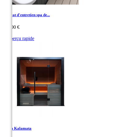
Contrat d'entretien spa de...
Prix
500,00 €

Aperçu rapide
Sauna Kalamata