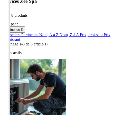
Services Zee Spa
Il y a 8 produits.
Trier par :
Pertinence

Best sellers
Pertinence
Nom, A à Z
Nom, Z à A
Prix, croissant
Prix,
décroissant
Affichage 1-8 de 8 article(s)
Filtres actifs