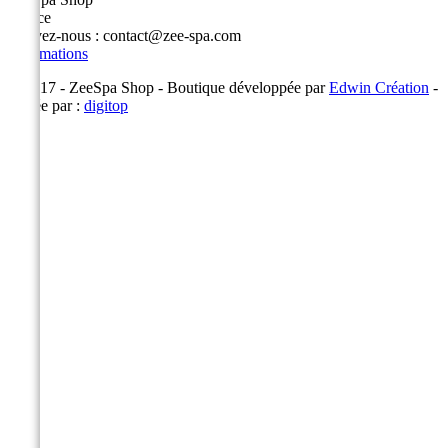
France
Écrivez-nous :
contact@zee-spa.com
Informations
© 2017 - ZeeSpa Shop - Boutique développée par
Edwin Création
-
Éditée par :
digitop