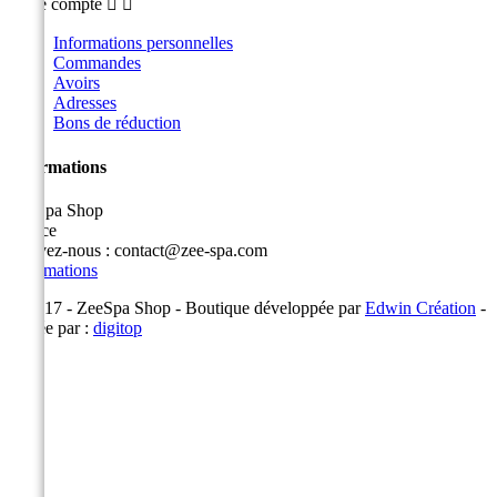
Votre compte


Informations personnelles
Commandes
Avoirs
Adresses
Bons de réduction
Informations
ZeeSpa Shop
France
Écrivez-nous :
contact@zee-spa.com
Informations
© 2017 - ZeeSpa Shop - Boutique développée par
Edwin Création
-
Éditée par :
digitop