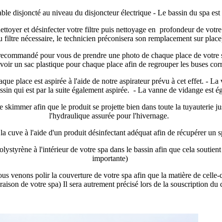
lable disjoncté au niveau du disjoncteur électrique - Le bassin du spa e
ettoyer et désinfecter votre filtre puis nettoyage en profondeur de votre 
u filtre nécessaire, le technicien préconisera son remplacement sur plac
 est recommandé pour vous de prendre une photo de chaque place de votre 
voir un sac plastique pour chaque place afin de regrouper les buses c
e place est aspirée à l'aide de notre aspirateur prévu à cet effet. - La v
ssin qui est par la suite également aspirée. - La vanne de vidange est ég
skimmer afin que le produit se projette bien dans toute la tuyauterie jus
l'hydraulique assurée pour l'hivernage.
 cuve à l'aide d'un produit désinfectant adéquat afin de récupérer un spa 
yrène à l'intérieur de votre spa dans le bassin afin que cela soutient la
importante)
us venons polir la couverture de votre spa afin que la matière de celle-
aison de votre spa) Il sera autrement précisé lors de la souscription du 