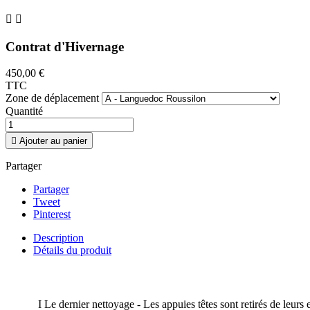


Contrat d'Hivernage
450,00 €
TTC
Zone de déplacement
Quantité

Ajouter au panier
Partager
Partager
Tweet
Pinterest
Description
Détails du produit
I Le dernier nettoyage - Les appuies têtes sont retirés de leurs