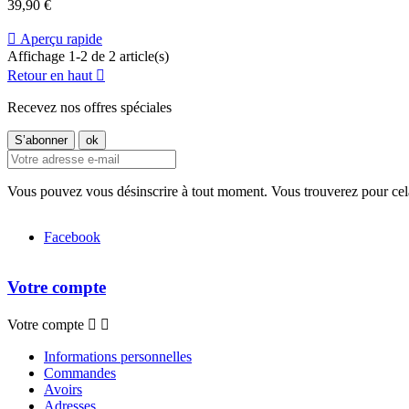
Prix
39,90 €

Aperçu rapide
Affichage 1-2 de 2 article(s)
Retour en haut

Recevez nos offres spéciales
Vous pouvez vous désinscrire à tout moment. Vous trouverez pour cela n
Facebook
Votre compte
Votre compte


Informations personnelles
Commandes
Avoirs
Adresses