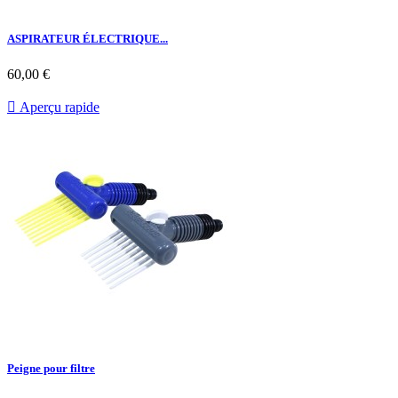
ASPIRATEUR ÉLECTRIQUE...
Prix
60,00 €

Aperçu rapide
Peigne pour filtre