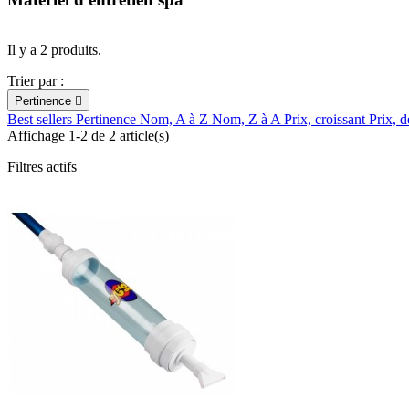
Il y a 2 produits.
Trier par :
Pertinence

Best sellers
Pertinence
Nom, A à Z
Nom, Z à A
Prix, croissant
Prix, d
Affichage 1-2 de 2 article(s)
Filtres actifs